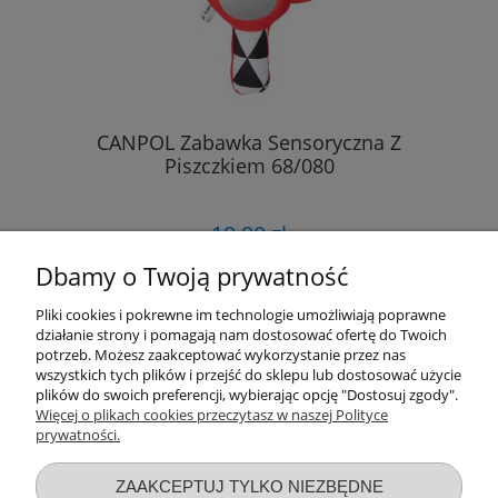
CANPOL Zabawka Sensoryczna Z
Piszczkiem 68/080
19,90 zł
Dbamy o Twoją prywatność
DO KOSZYKA
Pliki cookies i pokrewne im technologie umożliwiają poprawne
działanie strony i pomagają nam dostosować ofertę do Twoich
potrzeb. Możesz zaakceptować wykorzystanie przez nas
wszystkich tych plików i przejść do sklepu lub dostosować użycie
«
1
...
17
18
19
20
21
»
plików do swoich preferencji, wybierając opcję "Dostosuj zgody".
Więcej o plikach cookies przeczytasz w naszej Polityce
prywatności.
Przydatne linki
ZAAKCEPTUJ TYLKO NIEZBĘDNE