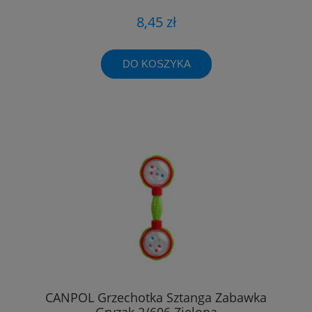
8,45 zł
DO KOSZYKA
CANPOL Grzechotka Sztanga Zabawka
Gryzak 2/606 Zielona