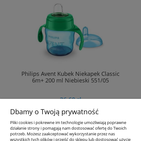
Philips Avent Kubek Niekapek Classic
6m+ 200 ml Niebieski 551/05
26,60 zł
Dbamy o Twoją prywatność
DO KOSZYKA
Pliki cookies i pokrewne im technologie umożliwiają poprawne
działanie strony i pomagają nam dostosować ofertę do Twoich
potrzeb. Możesz zaakceptować wykorzystanie przez nas
wszystkich tych plików i przejść do sklepu lub dostosować użycie