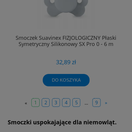
Smoczek Suavinex FIZJOLOGICZNY Płaski
Symetryczny Silikonowy SX Pro 0 - 6 m
32,89 zł
DO KOSZYKA
«
1
2
3
4
5
...
9
»
Smoczki uspokajające dla niemowląt.