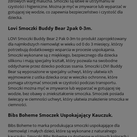
zdrowych warg malucha. Smoczki są łatwe w utrzymaniu w
czystości i higieniczne. Można je myć w zmywarce lub wyparzać w
gotującej się wodzie, co zapewnia bezpieczeństwo i czystość dla
dziecka.
Lovi Smoczki Buddy Bear 2pak 0-3m.
LOVI Smoczki Buddy Bear 2 Pak 0-3m to produkt zaprojektowany
dla najmłodszych niemowląt w wieku od 0 do 3 miesięcy, którzy
potrzebują dodatkowego wsparcia w procesie uspokajania.
Smoczki wykonane są z miękkiego, bezpiecznego dla dziecka
silikonu i mają specjalny kształt, który pozwala na swobodne
oddychanie przez dziecko podczas ssania. Smoczki LOVI Buddy
Bear są wyposażone w specjalny uchwyt, który ułatwia ich
wyjmowanie z ustka dziecka oraz w wieczko ochronne, które
pomaga utrzymać smoczek w czystości podczas transportu.
Smoczki można myć w zmywarce lub wyparzać w gotującej się
wodzie, bez obawy o zniekształcenie smoczka. Smoczek posiada
świecący w ciemności uchwyt, który ułatwia znalezienie smoczka w
ciemności.
Bibs Boheme Smoczek Uspokajający Kauczuk.
Bibs Boheme to marka produkująca smoczki uspokajające dla
niemowląt i małych dzieci, które są wykonane z naturalnego
kauczuku. Smoczki Bibs Boheme są dostępne w różnych kolorach i