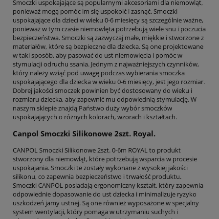
Smoczki uspokajające są popularnymi akcesoriami dla niemowląt,
ponieważ mogą pomóc im się uspokoić i zasnąć. Smoczki
uspokajające dla dzieci w wieku 0-6 miesięcy są szczególnie ważne,
ponieważ w tym czasie niemowlęta potrzebują wiele snu i poczucia
bezpieczeństwa. Smoczki są zazwyczaj małe, miękkie i stworzone z
materiałów, które są bezpieczne dla dziecka. Są one projektowane
w taki sposób, aby pasować do ust niemowlęcia i pomóc w
stymulacji odruchu ssania. Jednym z najważniejszych czynników,
który należy wziąć pod uwagę podczas wybierania smoczka
uspokajającego dla dziecka w wieku 0-6 miesięcy, jest jego rozmiar.
Dobrej jakości smoczek powinien być dostosowany do wieku i
rozmiaru dziecka, aby zapewnić mu odpowiednią stymulację. W
naszym sklepie znajdą Państwo duży wybór smoczków
uspokajających o różnych kolorach, wzorach i kształtach.
Canpol Smoczki Silikonowe 2szt. Royal.
CANPOL Smoczki Silikonowe 2szt. 0-6m ROYAL to produkt
stworzony dla niemowląt, które potrzebują wsparcia w procesie
uspokajania. Smoczki te zostały wykonane z wysokiej jakości
silikonu, co zapewnia bezpieczeństwo i trwałość produktu.
Smoczki CANPOL posiadają ergonomiczny kształt, który zapewnia
odpowiednie dopasowanie do ust dziecka i minimalizuje ryzyko
uszkodzeń jamy ustnej. Są one również wyposażone w specjalny
system wentylacji, który pomaga w utrzymaniu suchych i