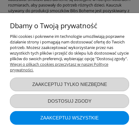
rozmiarach, aby pasowały do potrzeb różnych dzieci. Kauczuk
używany do produkcji smoczków Bibs Boheme jest pozyskiwany z
drzewa Hevea brasiliensis, który rośnie w krajach tropikalnych.
Kauczuk ten jest bezpieczny dla niemowląt i jest wolny od
Dbamy o Twoją prywatność
szkodliwych substancji chemicznych, takich jak BPA i ftalany.
Smoczki Bibs Boheme są projektowane w Danii i są inspirowane
Pliki cookies i pokrewne im technologie umożliwiają poprawne
skandynawskim stylem. Mają klasyczny, prosty wygląd, który jest
działanie strony i pomagają nam dostosować ofertę do Twoich
modny i pasuje do większości stylów ubierania niemowląt.
potrzeb. Możesz zaakceptować wykorzystanie przez nas
Smoczki Bibs Boheme są również zaprojektowane z myślą o
wszystkich tych plików i przejść do sklepu lub dostosować użycie
funkcjonalności - mają ergonomiczny kształt, który dopasowuje się
plików do swoich preferencji, wybierając opcję "Dostosuj zgody".
do kształtu ust dziecka i zapewnia maksymalny komfort.
Więcej o plikach cookies przeczytasz w naszej Polityce
prywatności.
Przydatne linki
ZAAKCEPTUJ TYLKO NIEZBĘDNE
Warunki zakupów
DOSTOSUJ ZGODY
Moje konto
ZAAKCEPTUJ WSZYSTKIE
Informacje o sklepie