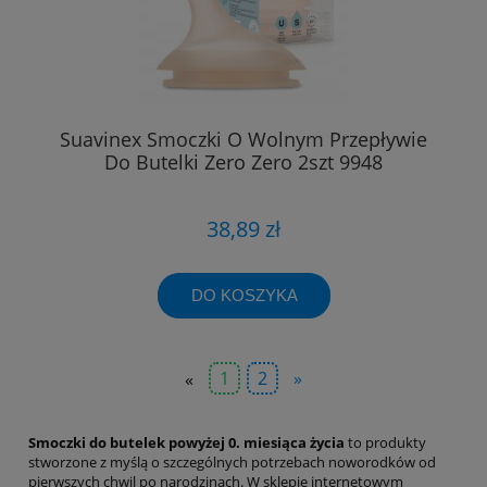
Suavinex Smoczki O Wolnym Przepływie
Do Butelki Zero Zero 2szt 9948
38,89 zł
DO KOSZYKA
«
1
2
»
Smoczki do butelek powyżej 0. miesiąca życia
to produkty
stworzone z myślą o szczególnych potrzebach noworodków od
pierwszych chwil po narodzinach. W sklepie internetowym