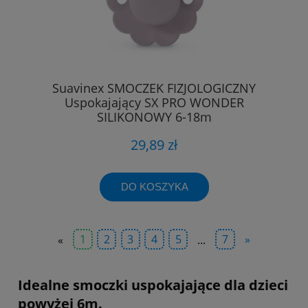
Suavinex SMOCZEK FIZJOLOGICZNY
Uspokajający SX PRO WONDER
SILIKONOWY 6-18m
29,89 zł
DO KOSZYKA
«
1
2
3
4
5
...
7
»
Idealne smoczki uspokajające dla dzieci
powyżej 6m.