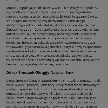
Smoczki uspokajające dla dzieci w wieku 6 miesięcy to popularny
wybór dla rodziców, którzy szukają sposobu na złagodzenie
napięcia i stresu u swoich maluchów. Smoczki te, zwane również
smoczkami do ssania, są zwykle wykonane z miękkiego i
elastycznego silikonu lub lateksu, które są bezpieczne dla dzieci.
Smoczki mogą pomóc w uspokojeniu dziecka i zaspokojeniu jego
potrzeby ssania. Dzieci często mają potrzebę ssania, a smoczek
może wesprzeć w zapewnieniu im poczucia bezpieczeństwa i
komfortu. Smoczki uspokajające są również pomocne podczas
ząbkowania, gdyż umożliwiają dziecku odkrycie nowych sposobów
na złagodzenie bólu dziąseł. Jeśli zdecydujesz się na stosowanie
smoczka dla swojego 6-miesięcznego dziecka, upewnij się, że
wybierasz smoczek odpowiedniej wielkości i kształtu, który będzie
bezpieczny i wygodny dla Twojego malucha.
Difrax Smoczek Okrągły Natural 6m+.
Difrax Smoczek Okrągły Natural 6m+ to smoczek przeznaczony dla
dzieci w wieku powyżej 6 miesięcy, który został zaprojektowany z
myślą o zapewnieniu komfortu i bezpieczeństwa dla dziecka.
Smoczek ten jest dostępny w kilku kolorach i wzorach, dzięki
czemu można dopasować go do preferencji i stylu dziecka. Jego
kształt jest okrągły, co zapewnia mu naturalne dopasowanie do
ust dziecka. Smoczek jest wykonany z miękkiego i bezpiecznego