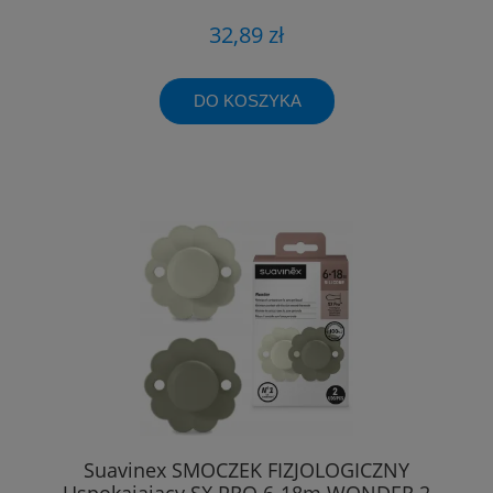
32,89 zł
DO KOSZYKA
Suavinex SMOCZEK FIZJOLOGICZNY
Uspokajający SX PRO 6-18m WONDER 2