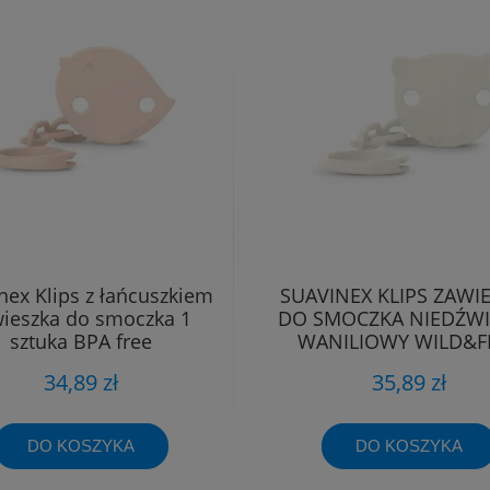
nex Klips z łańcuszkiem
SUAVINEX KLIPS ZAWI
ieszka do smoczka 1
DO SMOCZKA NIEDŹW
sztuka BPA free
WANILIOWY WILD&F
34,89 zł
35,89 zł
DO KOSZYKA
DO KOSZYKA