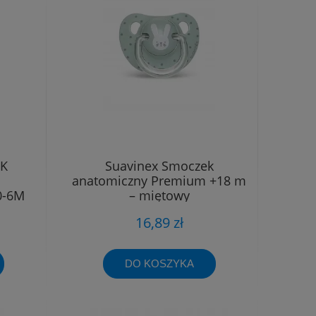
EK
Suavinex Smoczek
anatomiczny Premium +18 m
0-6M
– miętowy
EE
16,89 zł
DO KOSZYKA