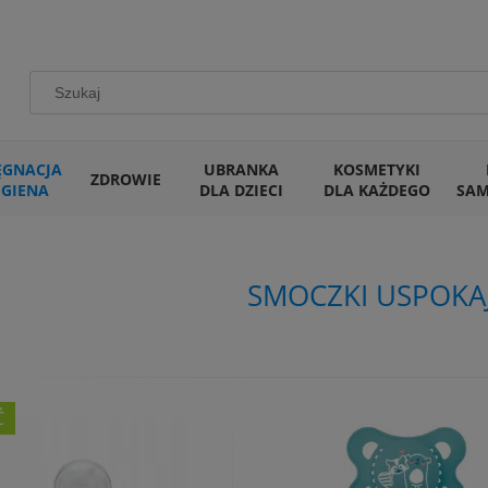
ĘGNACJA
UBRANKA
KOSMETYKI
ZDROWIE
IGIENA
DLA DZIECI
DLA KAŻDEGO
SA
SMOCZKI USPOKAJ
Ć