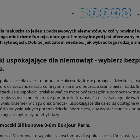
«
1
2
3
4
5
...
la maluszka to jeden z podstawowych elementów, w który powinni wyp
ogą mieć różne funkcje, dlatego też między innymi jest oferowany 
h sytuacjach. Dobrze jest zatem wiedzieć, jak wybrać tego rodzaju s
i uspokajające dla niemowląt - wybierz bezp
a.
pokajające dla dzieci to popularne akcesoria, które pomagają dziecku się u
óre dziecko może ssać, co przypomina mu o odczuciu ssania piersi matki. Smo
ziecku się uspokoić i zrelaksować, co może być szczególnie pomocne w trud
drugie, ssanie smoczka może pomóc dziecku zasnąć, co jest szczególnie ważn
 wielu drzemek w ciągu dnia. Smoczki uspokajające dla dzieci są dostępne w 
 do indywidualnych potrzeb dziecka. Ważne jest, aby wybrać smoczek odpow
ie będzie zbyt mały ani zbyt duży.
moczki Silikonowe 0-6m Bonjour Paris.
czki Silikonowe to wysokiej jakości smoczki uspokajające, które zostały z