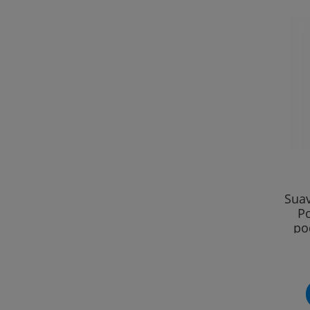
Suav
P
po