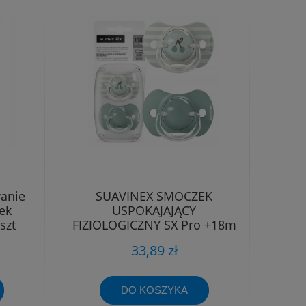
anie
SUAVINEX SMOCZEK
ek
USPOKAJAJĄCY
szt
FIZJOLOGICZNY SX Pro +18m
2szt Miętowy
33,89 zł
DO KOSZYKA