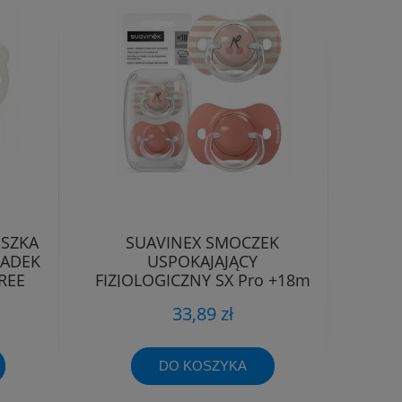
ESZKA
SUAVINEX SMOCZEK
IADEK
USPOKAJAJĄCY
REE
FIZJOLOGICZNY SX Pro +18m
2szt Różowy
33,89 zł
DO KOSZYKA