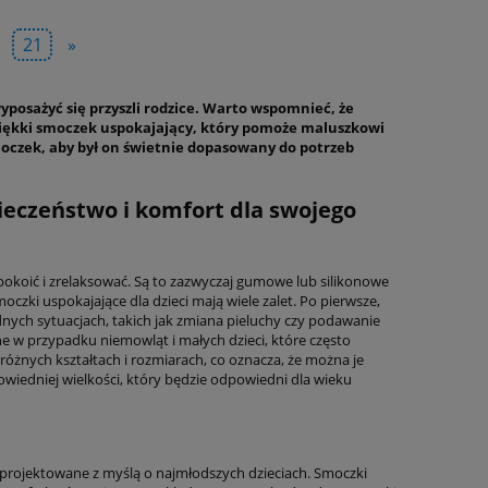
21
»
osażyć się przyszli rodzice. Warto wspomnieć, że
miękki smoczek uspokajający, który pomoże maluszkowi
moczek, aby był on świetnie dopasowany do potrzeb
ieczeństwo i komfort dla swojego
spokoić i zrelaksować. Są to zazwyczaj gumowe lub silikonowe
czki uspokajające dla dzieci mają wiele zalet. Po pierwsze,
nych sytuacjach, takich jak zmiana pieluchy czy podawanie
e w przypadku niemowląt i małych dzieci, które często
różnych kształtach i rozmiarach, co oznacza, że można je
iedniej wielkości, który będzie odpowiedni dla wieku
aprojektowane z myślą o najmłodszych dzieciach. Smoczki