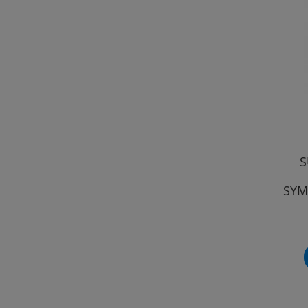
S
SYM
Ś