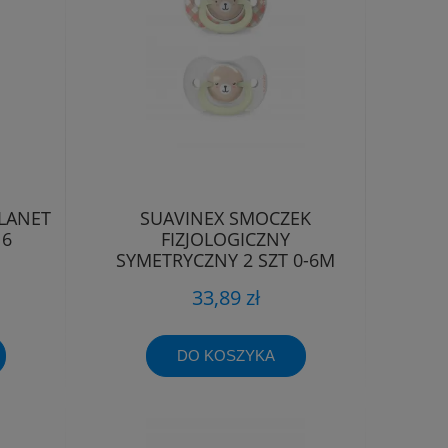
LANET
SUAVINEX SMOCZEK
16
FIZJOLOGICZNY
SYMETRYCZNY 2 SZT 0-6M
ŚWIECĄCY WILD&FREE
33,89 zł
DO KOSZYKA