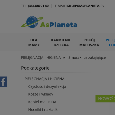
TEL:
(33) 486 91 40
| E-MAIL:
SKLEP@ASPLANETA.PL
DLA
KARMIENIE
POKÓJ
PIEL
MAMY
DZIECKA
MALUSZKA
I H
»
PIELĘGNACJA I HIGIENA
Smoczki uspokajające
ARTYKUŁY DLA ZWIERZĄT
Podkategorie
PIELĘGNACJA I HIGIENA
Czystość i dezynfekcja
Kosze i wkłady
NOWOŚ
Kąpiel maluszka
Nocniki i nakładki