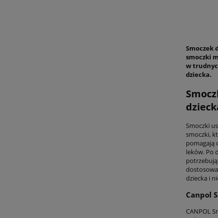
Smoczek d
smoczki m
w trudnyc
dziecka.
Smoczk
dzieck
Smoczki us
smoczki, kt
pomagają d
leków. Po 
potrzebują
dostosować
dziecka i n
Canpol S
CANPOL Smo