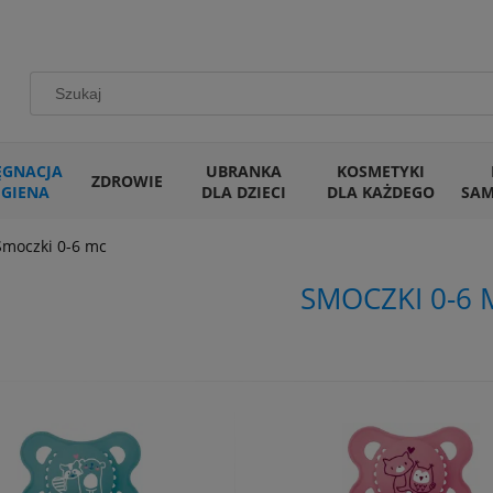
ĘGNACJA
UBRANKA
KOSMETYKI
ZDROWIE
IGIENA
DLA DZIECI
DLA KAŻDEGO
SA
Smoczki 0-6 mc
SMOCZKI 0-6 