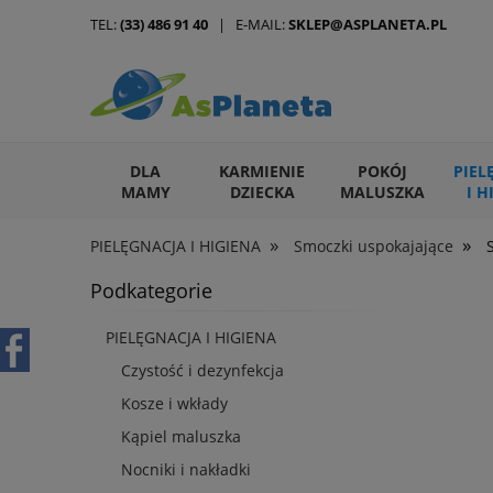
TEL:
(33) 486 91 40
| E-MAIL:
SKLEP@ASPLANETA.PL
DLA
KARMIENIE
POKÓJ
PIEL
MAMY
DZIECKA
MALUSZKA
I H
»
»
PIELĘGNACJA I HIGIENA
Smoczki uspokajające
ARTYKUŁY DLA ZWIERZĄT
Podkategorie
PIELĘGNACJA I HIGIENA
Czystość i dezynfekcja
Kosze i wkłady
Kąpiel maluszka
Nocniki i nakładki