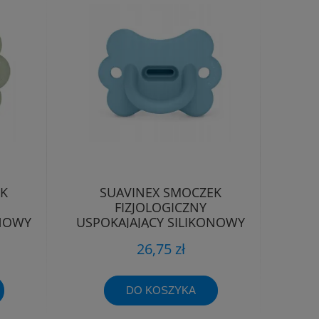
EK
SUAVINEX SMOCZEK
FIZJOLOGICZNY
ONOWY
USPOKAJAJĄCY SILIKONOWY
-6M
MOTYLEK SX PRO 0-6M
26,75 zł
DO KOSZYKA