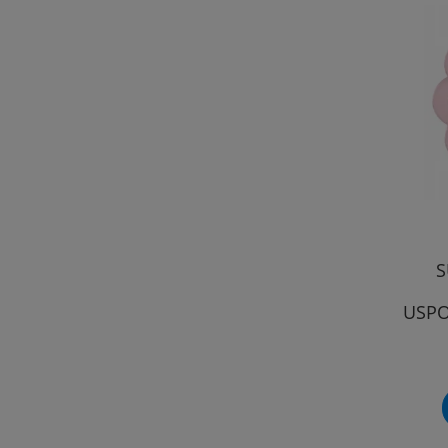
S
USPO
MO