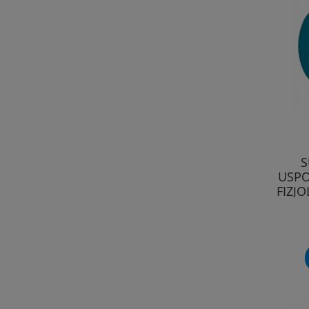
S
USPO
FIZJ