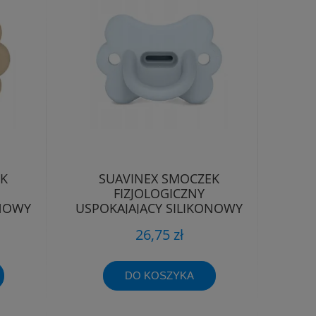
EK
SUAVINEX SMOCZEK
FIZJOLOGICZNY
ONOWY
USPOKAJAJĄCY SILIKONOWY
-6M
MOTYLEK SX PRO 0-6M
26,75 zł
DO KOSZYKA