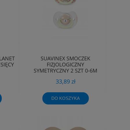
LANET
SUAVINEX SMOCZEK
SIĘCY
FIZJOLOGICZNY
SYMETRYCZNY 2 SZT 0-6M
ŚWIECĄCY WILD&FREE
33,89 zł
DO KOSZYKA