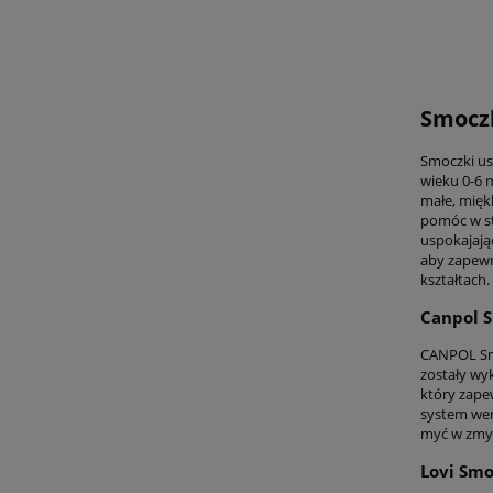
Smoczk
Smoczki us
wieku 0-6 
małe, mięk
pomóc w st
uspokajają
aby zapewn
kształtach.
Canpol S
CANPOL Smo
zostały wy
który zape
system wen
myć w zmyw
Lovi Smo