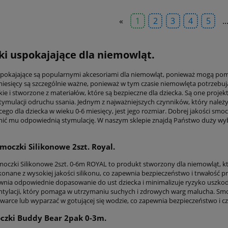
«
1
2
3
4
5
..
i uspokajające dla niemowląt.
pokajające są popularnymi akcesoriami dla niemowląt, ponieważ mogą pomóc 
miesięcy są szczególnie ważne, ponieważ w tym czasie niemowlęta potrzebują
kie i stworzone z materiałów, które są bezpieczne dla dziecka. Są one proj
ymulacji odruchu ssania. Jednym z najważniejszych czynników, który nale
cego dla dziecka w wieku 0-6 miesięcy, jest jego rozmiar. Dobrej jakości sm
ić mu odpowiednią stymulację. W naszym sklepie znajdą Państwo duży wyb
moczki Silikonowe 2szt. Royal.
czki Silikonowe 2szt. 0-6m ROYAL to produkt stworzony dla niemowląt, któ
konane z wysokiej jakości silikonu, co zapewnia bezpieczeństwo i trwałość
wnia odpowiednie dopasowanie do ust dziecka i minimalizuje ryzyko uszko
tylacji, który pomaga w utrzymaniu suchych i zdrowych warg malucha. Smocz
arce lub wyparzać w gotującej się wodzie, co zapewnia bezpieczeństwo i czy
czki Buddy Bear 2pak 0-3m.