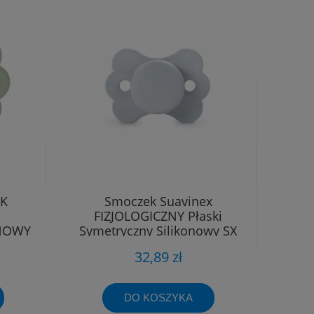
EK
Smoczek Suavinex
FIZJOLOGICZNY Płaski
ONOWY
Symetryczny Silikonowy SX
-6M
Pro 0 - 6 m
32,89 zł
DO KOSZYKA