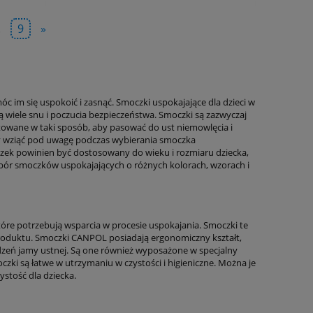
.
9
»
im się uspokoić i zasnąć. Smoczki uspokajające dla dzieci w
 wiele snu i poczucia bezpieczeństwa. Smoczki są zazwyczaj
ektowane w taki sposób, aby pasować do ust niemowlęcia i
ży wziąć pod uwagę podczas wybierania smoczka
oczek powinien być dostosowany do wieku i rozmiaru dziecka,
ór smoczków uspokajających o różnych kolorach, wzorach i
re potrzebują wsparcia w procesie uspokajania. Smoczki te
 produktu. Smoczki CANPOL posiadają ergonomiczny kształt,
dzeń jamy ustnej. Są one również wyposażone w specjalny
ki są łatwe w utrzymaniu w czystości i higieniczne. Można je
stość dla dziecka.