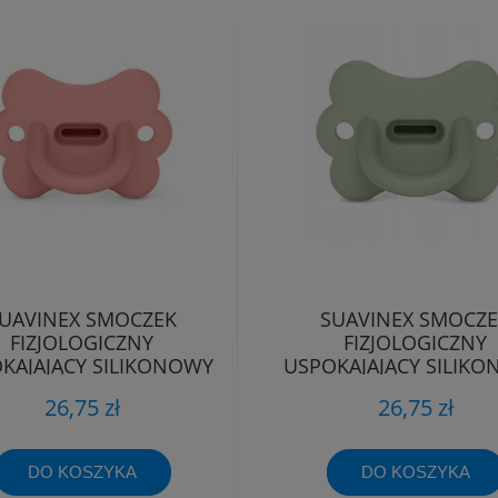
UAVINEX SMOCZEK
SUAVINEX SMOCZ
FIZJOLOGICZNY
FIZJOLOGICZNY
KAJAJĄCY SILIKONOWY
USPOKAJAJĄCY SILIK
TYLEK SX PRO 0-6M
MOTYLEK SX PRO 0
26,75 zł
26,75 zł
DO KOSZYKA
DO KOSZYKA