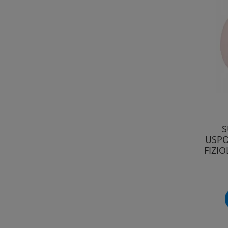
S
USPO
FIZJ