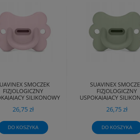
UAVINEX SMOCZEK
SUAVINEX SMOCZ
FIZJOLOGICZNY
FIZJOLOGICZNY
KAJAJĄCY SILIKONOWY
USPOKAJAJĄCY SILIK
TYLEK SX PRO 0-6M
MOTYLEK SX PRO 0
26,75 zł
26,75 zł
DO KOSZYKA
DO KOSZYKA