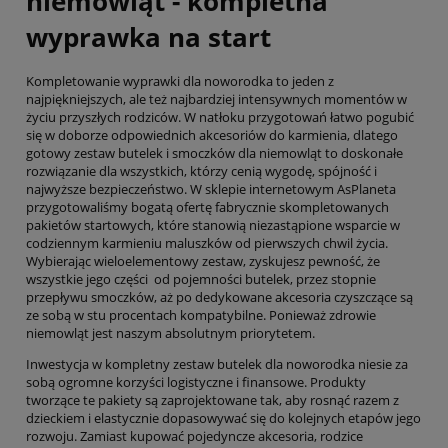
niemowląt - kompletna
wyprawka na start
Kompletowanie wyprawki dla noworodka to jeden z
najpiękniejszych, ale też najbardziej intensywnych momentów w
życiu przyszłych rodziców. W natłoku przygotowań łatwo pogubić
się w doborze odpowiednich akcesoriów do karmienia, dlatego
gotowy zestaw butelek i smoczków dla niemowląt to doskonałe
rozwiązanie dla wszystkich, którzy cenią wygodę, spójność i
najwyższe bezpieczeństwo. W sklepie internetowym AsPlaneta
przygotowaliśmy bogatą ofertę fabrycznie skompletowanych
pakietów startowych, które stanowią niezastąpione wsparcie w
codziennym karmieniu maluszków od pierwszych chwil życia.
Wybierając wieloelementowy zestaw, zyskujesz pewność, że
wszystkie jego części od pojemności butelek, przez stopnie
przepływu smoczków, aż po dedykowane akcesoria czyszczące są
ze sobą w stu procentach kompatybilne. Ponieważ zdrowie
niemowląt jest naszym absolutnym priorytetem.
Inwestycja w kompletny zestaw butelek dla noworodka niesie za
sobą ogromne korzyści logistyczne i finansowe. Produkty
tworzące te pakiety są zaprojektowane tak, aby rosnąć razem z
dzieckiem i elastycznie dopasowywać się do kolejnych etapów jego
rozwoju. Zamiast kupować pojedyncze akcesoria, rodzice