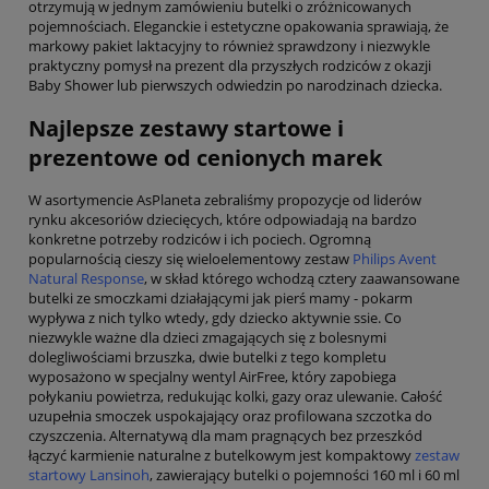
otrzymują w jednym zamówieniu butelki o zróżnicowanych
pojemnościach. Eleganckie i estetyczne opakowania sprawiają, że
markowy pakiet laktacyjny to również sprawdzony i niezwykle
praktyczny pomysł na prezent dla przyszłych rodziców z okazji
Baby Shower lub pierwszych odwiedzin po narodzinach dziecka.
Najlepsze zestawy startowe i
prezentowe od cenionych marek
W asortymencie AsPlaneta zebraliśmy propozycje od liderów
rynku akcesoriów dziecięcych, które odpowiadają na bardzo
konkretne potrzeby rodziców i ich pociech. Ogromną
popularnością cieszy się wieloelementowy zestaw
Philips Avent
Natural Response
, w skład którego wchodzą cztery zaawansowane
butelki ze smoczkami działającymi jak pierś mamy - pokarm
wypływa z nich tylko wtedy, gdy dziecko aktywnie ssie. Co
niezwykle ważne dla dzieci zmagających się z bolesnymi
dolegliwościami brzuszka, dwie butelki z tego kompletu
wyposażono w specjalny wentyl AirFree, który zapobiega
połykaniu powietrza, redukując kolki, gazy oraz ulewanie. Całość
uzupełnia smoczek uspokajający oraz profilowana szczotka do
czyszczenia. Alternatywą dla mam pragnących bez przeszkód
łączyć karmienie naturalne z butelkowym jest kompaktowy
zestaw
startowy Lansinoh
, zawierający butelki o pojemności 160 ml i 60 ml