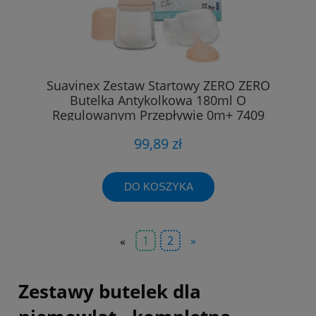
Suavinex Zestaw Startowy ZERO ZERO
Butelka Antykolkowa 180ml O
Regulowanym Przepływie 0m+ 7409
99,89 zł
DO KOSZYKA
«
1
2
»
Zestawy butelek dla