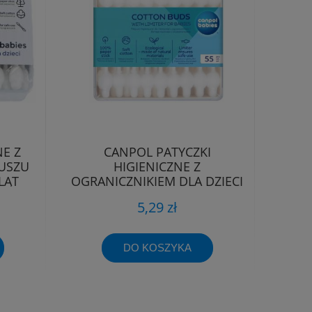
NE Z
CANPOL PATYCZKI
USZU
HIGIENICZNE Z
LĄT
OGRANICZNIKIEM DLA DZIECI
NIEMOWLĄT 55 SZT.
5,29 zł
DO KOSZYKA