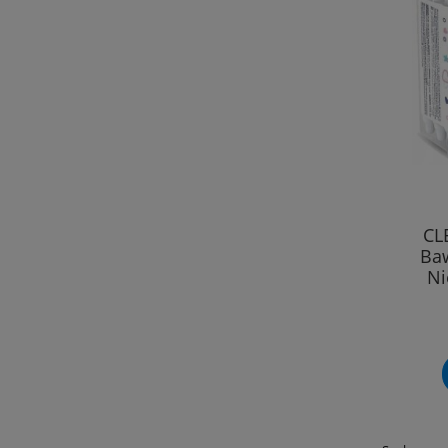
CL
Baw
Ni