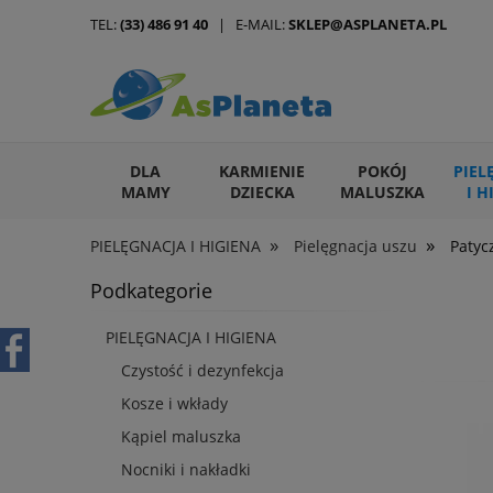
TEL:
(33) 486 91 40
| E-MAIL:
SKLEP@ASPLANETA.PL
DLA
KARMIENIE
POKÓJ
PIEL
MAMY
DZIECKA
MALUSZKA
I H
»
»
PIELĘGNACJA I HIGIENA
Pielęgnacja uszu
Patyc
ARTYKUŁY DLA ZWIERZĄT
Podkategorie
PIELĘGNACJA I HIGIENA
Czystość i dezynfekcja
Kosze i wkłady
Kąpiel maluszka
Nocniki i nakładki