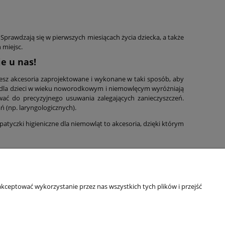
rawdzają się w pierwszych miesiącach życia dziecka, a także
 miejsc.
e u nas!
iesz akcesoria zaprojektowane i wykonane w taki sposób, aby
 dla dzieci w wieku noworodkowym i niemowlęcym wyróżniają
wać do precyzyjnego usuwania zalegających zanieczyszczeń.
ń (np. laryngologicznych).
yczki higieniczne dla niemowląt to akcesoria, dzięki którym
Informacje o sklepie
kceptować wykorzystanie przez nas wszystkich tych plików i przejść
O firmie
Odbiory osobiste