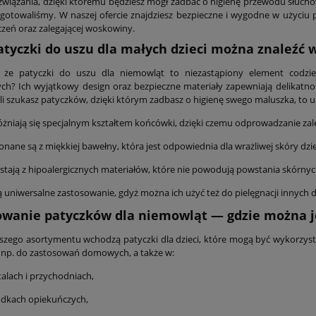
związania, dzięki któremu będziesz mógł zadbać o higienę przewodu słuchowe
ygotowaliśmy. W naszej ofercie znajdziesz bezpieczne i wygodne w użyciu 
czeń oraz zalegającej woskowiny.
atyczki do uszu dla małych dzieci można znaleźć w
, że patyczki do uszu dla niemowląt to niezastąpiony element codzie
ch? Ich wyjątkowy design oraz bezpieczne materiały zapewniają delikatno
śli szukasz patyczków, dzięki którym zadbasz o higienę swego maluszka, to u 
żniają się specjalnym kształtem końcówki, dzięki czemu odprowadzanie zaleg
nane są z miękkiej bawełny, która jest odpowiednia dla wrażliwej skóry dzi
tają z hipoalergicznych materiałów, które nie powodują powstania skórny
 uniwersalne zastosowanie, gdyż można ich użyć też do pielęgnacji innych d
owanie patyczków dla niemowląt — gdzie można j
szego asortymentu wchodzą patyczki dla dzieci, które mogą być wykorz
 np. do zastosowań domowych, a także w:
talach i przychodniach,
odkach opiekuńczych,