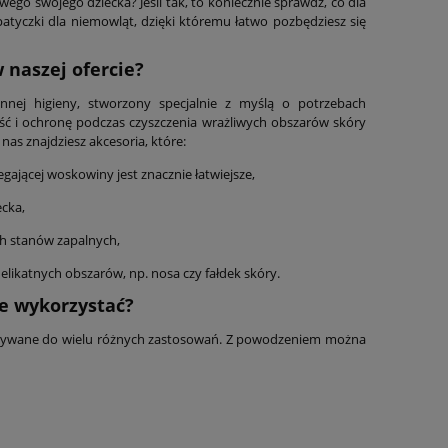
go swojego dziecka? Jeśli tak, to koniecznie sprawdź, co dla
patyczki dla niemowląt, dzięki któremu łatwo pozbędziesz się
 naszej ofercie?
nnej higieny, stworzony specjalnie z myślą o potrzebach
ść i ochronę podczas czyszczenia wrażliwych obszarów skóry
nas znajdziesz akcesoria, które:
ającej woskowiny jest znacznie łatwiejsze,
ecka,
ch stanów zapalnych,
elikatnych obszarów, np. nosa czy fałdek skóry.
e wykorzystać?
ystywane do wielu różnych zastosowań. Z powodzeniem można