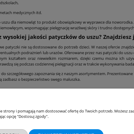
dszkolach,
netach medycznych itd.
o uszu dla niemowląt to produkt obowiązkowy w wyprawce dla noworodka. Sp
niemowlęcym, wspomagając pielęgnację wrażliwej skóry i trudno dostępnych
 wysokiej jakości patyczków do uszu? Znajdziesz j
e patyczki nie są dostosowane do potrzeb dzieci. W naszej ofercie znajdz
entualnych podrażnień lub urazów. Oferowane przez nas patyczki do uszu
lnym kształtem oraz niewielkim rozmiarem, dzięki czemu można ich uży
prawdzą się podczas codziennej pielęgnacji oraz w trakcie wykonywania bada
do szczegółowego zapoznania się z naszym asortymentem. Prezentowane pat
ą zadbasz o bezpieczeństwo swego maluszka.
akupów
Moje konto
nie strony i pomagają nam dostosować ofertę do Twoich potrzeb. Możesz zaa
jąc opcję "Dostosuj zgody".
Twoje zamówienia
klamacje
Ustawienia konta