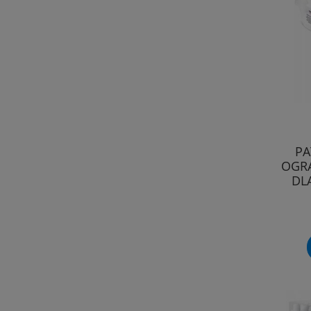
PA
OGRA
DL