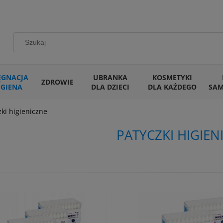
ĘGNACJA
UBRANKA
KOSMETYKI
ZDROWIE
IGIENA
DLA DZIECI
DLA KAŻDEGO
SA
zki higieniczne
PATYCZKI HIGIEN