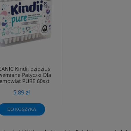
EANIC Kindii dzidziuś
ełniane Patyczki Dla
emowląt PURE 60szt
5,89 zł
DO KOSZYKA