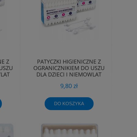
NE Z
PATYCZKI HIGIENICZNE Z
USZU
OGRANICZNIKIEM DO USZU
WLĄT
DLA DZIECI I NIEMOWLĄT
110SZT
9,80 zł
DO KOSZYKA