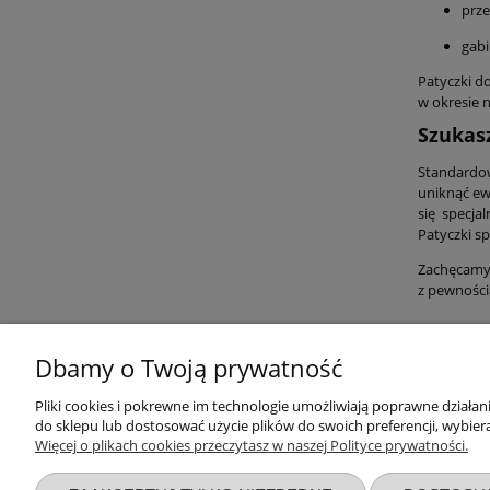
prze
gabi
Patyczki d
w okresie 
Szukasz
Standardow
uniknąć ew
się specja
Patyczki s
Zachęcamy 
z pewności
Dbamy o Twoją prywatność
Przydatne linki
Warunki z
Pliki cookies i pokrewne im technologie umożliwiają poprawne działa
do sklepu lub dostosować użycie plików do swoich preferencji, wybiera
Więcej o plikach cookies przeczytasz w naszej Polityce prywatności.
Nowości
Regulaminy
Promocje
Zwroty i re