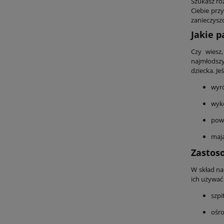
Szukasz ro
Ciebie prz
zanieczysz
Jakie p
Czy wiesz
najmłodszy
dziecka. Je
wyró
wyko
pows
mają
Zastos
W skład na
ich używać
szpi
ośr