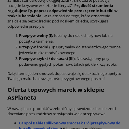
Zamiast standardowej okrągłej dziurki, smoczki te posiadają
nacięcie krzyżowe w kształcie litery „X”.
Prędkość strumienia
regulujesz Ty, poprzez odpowiednie przekręcenie butelki w
trakcie karmienia.
W zależności od tego, które oznaczenie
znajdzie się bezpośrednio pod noskiem dziecka, uzyskujesz
odpowiedni przepływ:
Przepływ wolny (I):
Idealny do rzadkich płynów lub na
początku karmienia.
Przepływ średni (II):
Optymalny do standardowego tempa
jedzenia mleka modyfikowanego.
Przepływ szybki / do kaszki (III):
Niezastąpiony przy
podawaniu gęstych pokarmów, takich jak kleiki czy zupki.
Dzięki temu jeden smoczek dopasowuje się do aktualnego apetytu
Twojego malucha oraz gęstości przygotowanego posiłku!
Oferta topowych marek w sklepie
AsPlaneta
W naszej bazie produktów zebraliśmy sprawdzone, bezpieczne i
doceniane przez rodziców rozwiązania wieloprzepływowe:
Canpol Babies silikonowy smoczek trójprzepływowy do
butelki szerokiej (3m+)
:
Wykonany z miękkiego i