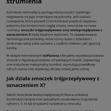
strumienia
Karmienie niemowlęcia wymaga elastyczności i szybkiego
reagowania na jego zmieniające się potrzeby. Jeśli szukasz
rozwiązania, które pozwoli Ci kontrolować prędkość wypływu
pokarmu bez konieczności ciągłej zmiany smoczków na nowe
rozmiary,
smoczki trójprzepływowe oraz wieloprzepływowe z
oznaczeniem X
będą idealnym wyborem. To zaawansowane
technologicznie produkty, które rosną razem z dzieckiem i
doskonale radzą sobie zarówno z rzadkim mlekiem, jak i gęstszą
kaszką.
W sklepie internetowym
AsPlaneta
oferujemy wyselekcjonowane
smoczki z regulacją przepływu od wiodących marek. Zapewniają
one maluchowi maksymalny komfort, stymulują prawidłowy
odruch ssania oraz wspierają zdrowy rozwój jamy ustnej.
Jak działa smoczek trójprzepływowy z
oznaczeniem X?
Sekret smoczków wieloprzepływowych tkwi w unikalnej
konstrukcji nacięcia oraz specjalnym oznakowaniu (najczęściej
cyframi I, II, III lub kropkami) na kołnierzu smoczka.