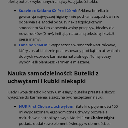
ofertę butelek wykonanych z najwyższej jakości szkła.
Suavinex Szklana SX Pro 120 ml
:
Szklana butelka to
gwarancja najwyższej higieny - nie pochłania zapachów i nie
odbarwia się. Model od Suavinex z fizjologicznym
smoczkiem SX Pro zapewnia wolny przepływ, idealny dla
noworodków (0 m+), imitując naturalną teksturę i kształt
piersi mamy.
Lansinoh 160 ml
:
Wyposażona w smoczek NaturalWave,
który został klinicznie przetestowany pod kątem utrwalania
dobrych wzorców karmienia naturalnego. To najlepszy
wybór, jeśli planujesz karmienie mieszane.
Nauka samodzielności: Butelki z
uchwytami i kubki niekapki
Kiedy Twoje dziecko kończy 6 miesięcy, butelka przestaje służyć
wyłącznie do karmienia, a zaczyna być narzędziem nauki.
NUK First Choice z uchwytem
:
Butelki o pojemności 150
ml wyposażone w ergonomiczne uchwyty pozwalają
maluchowi na stabilny chwyt. Model
First Choice Night
posiada dodatkowo element świecący w ciemności, co