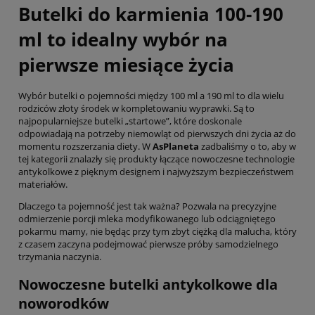
Butelki do karmienia 100-190
ml to idealny wybór na
pierwsze miesiące życia
Wybór butelki o pojemności między 100 ml a 190 ml to dla wielu
rodziców złoty środek w kompletowaniu wyprawki. Są to
najpopularniejsze butelki „startowe”, które doskonale
odpowiadają na potrzeby niemowląt od pierwszych dni życia aż do
momentu rozszerzania diety. W
AsPlaneta
zadbaliśmy o to, aby w
tej kategorii znalazły się produkty łączące nowoczesne technologie
antykolkowe z pięknym designem i najwyższym bezpieczeństwem
materiałów.
Dlaczego ta pojemność jest tak ważna? Pozwala na precyzyjne
odmierzenie porcji mleka modyfikowanego lub odciągniętego
pokarmu mamy, nie będąc przy tym zbyt ciężką dla malucha, który
z czasem zaczyna podejmować pierwsze próby samodzielnego
trzymania naczynia.
Nowoczesne butelki antykolkowe dla
noworodków