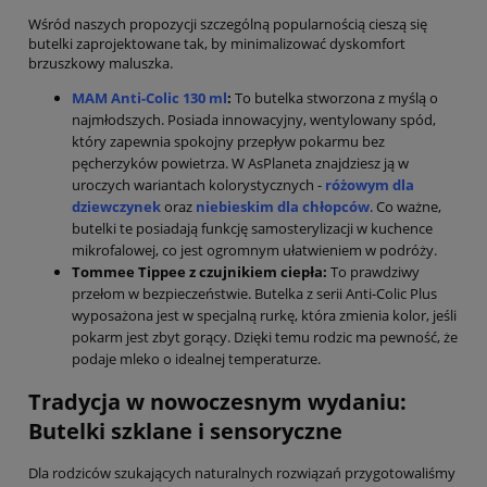
Wśród naszych propozycji szczególną popularnością cieszą się
butelki zaprojektowane tak, by minimalizować dyskomfort
brzuszkowy maluszka.
MAM Anti-Colic 130 ml
:
To butelka stworzona z myślą o
najmłodszych. Posiada innowacyjny, wentylowany spód,
który zapewnia spokojny przepływ pokarmu bez
pęcherzyków powietrza. W AsPlaneta znajdziesz ją w
uroczych wariantach kolorystycznych -
różowym dla
dziewczynek
oraz
niebieskim dla chłopców
. Co ważne,
butelki te posiadają funkcję samosterylizacji w kuchence
mikrofalowej, co jest ogromnym ułatwieniem w podróży.
Tommee Tippee z czujnikiem ciepła:
To prawdziwy
przełom w bezpieczeństwie. Butelka z serii Anti-Colic Plus
wyposażona jest w specjalną rurkę, która zmienia kolor, jeśli
pokarm jest zbyt gorący. Dzięki temu rodzic ma pewność, że
podaje mleko o idealnej temperaturze.
Tradycja w nowoczesnym wydaniu:
Butelki szklane i sensoryczne
Dla rodziców szukających naturalnych rozwiązań przygotowaliśmy