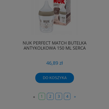
NUK PERFECT MATCH BUTELKA
ANTYKOLKOWA 150 ML SERCA
46,89 zł
DO KOSZYKA
«
1
2
3
4
»